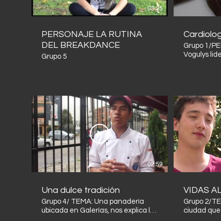
03:25
PERSONAJE LA RUTINA
Cardiolo
DEL BREAKDANCE
Grupo 1/P
Vogulys lid
Grupo 5
matrImonia
Colombia y
años de tr
10.155 matr
posesiona 
profesional
Paula; Jime
Parra, Jua
02:59
Una dulce tradición
VIDAS A
Grupo 4/ TEMA: Una panadería
Grupo 2/T
ubicada en Galerías, nos explica la
ciudad que
preparación de la milhoja, un
conocidos c