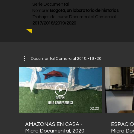
Serie Documental
Nombre:
Bogotá, un laboratorio de historias
Trabajos del curso Documental Comercial
2017/2018/2019/2020
Documental Comercial 2018 -19 -20
02:23
AMAZONAS EN CASA -
ESPACIO
Micro Documental, 2020
Micro Do