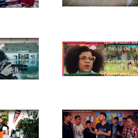
- En el reco
de la diversi
- En la inclus
disminución d
que están ex
y niñas de 
- En la cons
de vida a tra
oportunidade
- Y en el for
tejidos socia