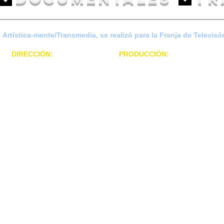
Artística-mente/Transmedia, se realizó para la Franja de Televis
DIRECCIÓN:
Carlos Obando A./
PRODUCCIÓN:
Camilo Caballe
Daniel Ocampo - Alexandra Guth